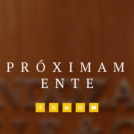
P R Ó X I M A M
E N T E